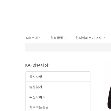
KAF소개
협회활동
천식알레르기교실
...
...
...
KAF맑은세상
공지사항
병원찾기
추천사이트
자주하는질문