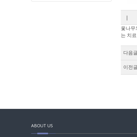
|
옻나무와
는 치료
다음글
이전글
ABOUT US