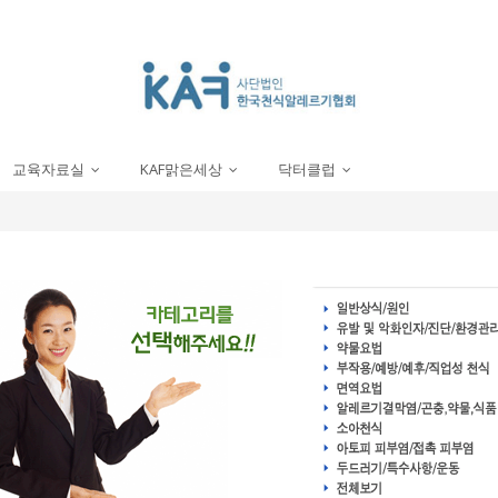
교육자료실
KAF맑은세상
닥터클럽
...
...
...